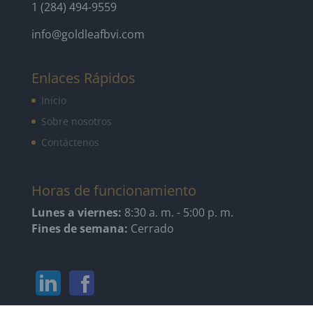
1 (284) 494-9559
info@goldleafbvi.com
Enlaces Rápidos
Inicio
Sobre nosotros
Contáctenos
Horas de funcionamiento
Lunes a viernes:
8:30 a. m. - 5:00 p. m.
Fines de semana:
Cerrado