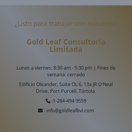
¿Listo para trabajar con nosotros?
Gold Leaf
Consultoría
Limitada
Lunes a viernes: 8:30 am - 5:30 pm | Fines de
semana: cerrado
Edificio Oleander, Suite OL 6, 13a JR O'Neal
Drive, Port Purcell, Tórtola
:
1-284-494-9559
:
info@goldleafbvi.com