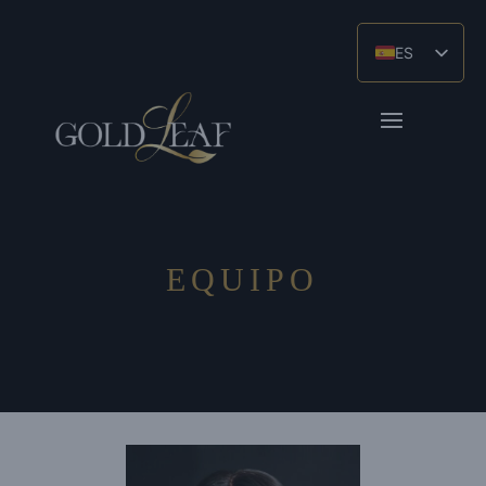
ES
EN_GB
ZH
EQUIPO