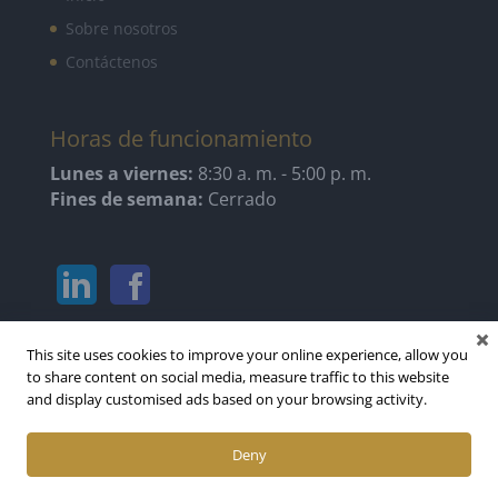
Sobre nosotros
Contáctenos
Horas de funcionamiento
Lunes a viernes:
8:30 a. m. - 5:00 p. m.
Fines de semana:
Cerrado
This site uses cookies to improve your online experience, allow you
to share content on social media, measure traffic to this website
and display customised ads based on your browsing activity.
Deny
Diseñado y desarrollado por AAM Web