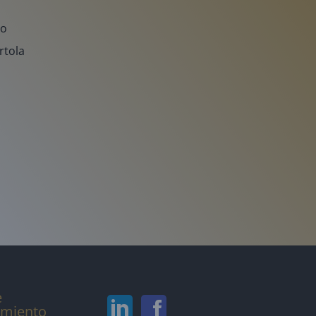
do
órtola
e
amiento