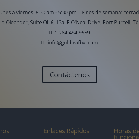
unes a viernes: 8:30 am - 5:30 pm | Fines de semana: cerra
cio Oleander, Suite OL 6, 13a JR O'Neal Drive, Port Purcell, T
:
1-284-494-9559
:
info@goldleafbvi.com
Contáctenos
nos
Enlaces Rápidos
Horas d
funcion