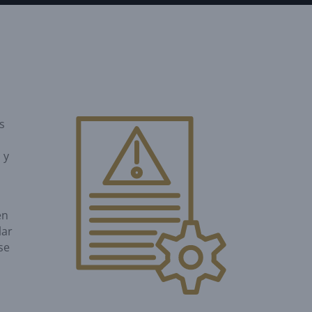
s
 y
en
lar
se