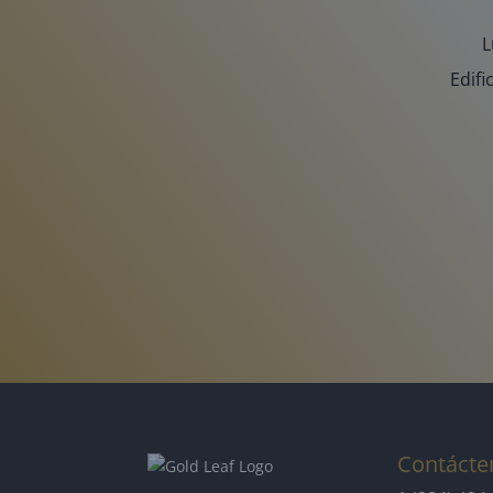
L
Edifi
Contácte