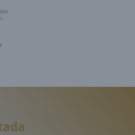
idos
os
y
tada