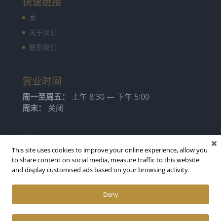
快速链接
家
关于我们
联系我们
营业时间
周一至周五：
上午 8:30 — 下午 5:00
周末：
关闭
This site uses cookies to improve your online experience, allow you
to share content on social media, measure traffic to this website
and display customised ads based on your browsing activity.
Deny
由 AAM Web Development 设计和开发
|
隐私政策
|